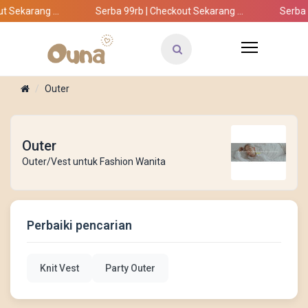
 Sekarang ...
Serba 99rb | Checkout Sekarang ...
Serba 9
Outer
Outer
Outer/Vest untuk Fashion Wanita
Perbaiki pencarian
Knit Vest
Party Outer