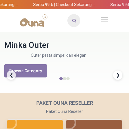
karang ...
Serba 99rb | Checkout Sekarang ...
Serba 99rb 
Minka Outer
Outer pesta simpel dan elegan
Browse Category
❮
❯
Get The Look
Year And Sale
Special design with affordable
All item under 100 k. Dont
PAKET OUNA RESELLER
miss it
price
Paket Ouna Reseller
Shop
Shop