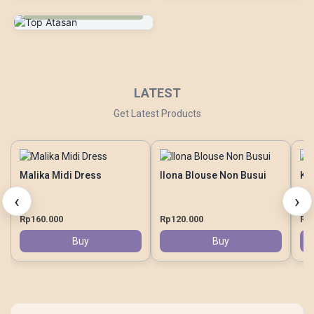
5 Produk
LATEST
Get Latest Products
Malika Midi Dress
Ilona Blouse Non Busui
Ka
‹
›
Rp160.000
Rp120.000
Rp
Buy
Buy